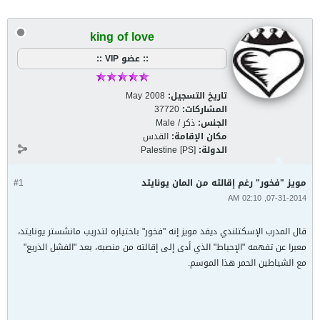
king of love
:: عضو VIP ::
تاريخ التسجيل:
May 2008
المشاركات:
37720
الجنس:
ذكر / Male
مكان الإقامة:
القدس
الدولة:
Palestine [PS]
مويز "فخور" رغم إقالته من المان يونايتد
#1
07-31-2014, 02:10 AM
قال المدرب الإسكتلندي ديفد مويز إنه "فخور" باختياره لتدريب مانشستر يونايتد،
معبرا عن تفهمه "الإحباط" الذي أدى إلى إقالته من منصبه، بعد "الفشل الذريع"
مع الشياطين الحمر هذا الموسم.