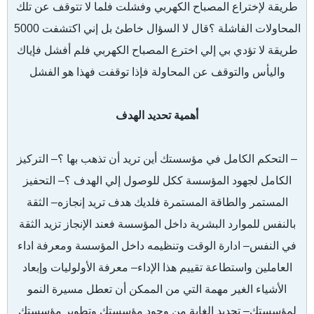
طريقة لإختراع المصباح الكهربي وفشلت فلما لا تتوقف عن تلك
المحاولات الفاشلة ؟قال لا السؤال خاطئ بل إني اكتشفت 5000
طريقة لا تؤدي بي إلي اخترع المصباح الكهربي فلم أفشل فإياك
واليأس والتوقف عن المحاولة فإذا توقفت فهذا هو الفشل
أهمية تحديد الهدف
– التحكم الكامل في مؤسستك أين تريد أن تذهب بها ؟– التركيز
الكامل لجهود المؤسسة ككل للوصول إلي الهدف ؟
– التحفيز
المستمر والطاقة المستمرة فلديك هدف تريد إنجازه
– الثقة
بالنفس للموارد البشرية داخل المؤسسة فعند الإنجاز تزيد الثقة
في النفس
– ادارة الوقت وتنظيمه داخل المؤسسة ومعرفة اداء
العاملين واستطاعة تقييم هذا الإداء
– معرفة الأولوليات وإبعاد
الأشياء الغير مهمة التي من الممكن أن تعطل مسيرة النمو
لمؤسستك
– تحديد الغاية من وجود مؤسستك وتطوير مؤسستك