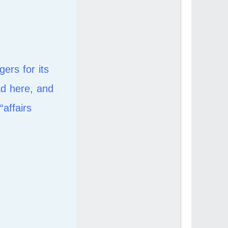
ers for its
ad here, and
ffairs.”