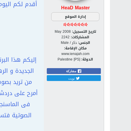
HeaD Master
إدارة الموقع
تاريخ التسجيل:
May 2008
المشاركات:
2242
الجنس:
ذكر / Male
مكان الإقامة:
www.ienajah.com
إليكم هذا البر
الدولة:
Palestine [PS]
الجديدة و الر
مشاركة
تويت
من تريد بصوت
أمرح على دردشة
فى الماسنجر
الصوتية فتست