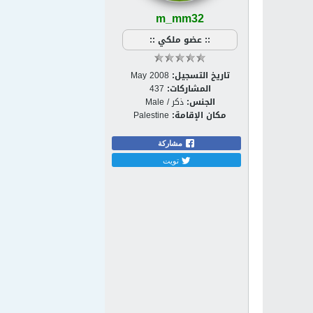
m_mm32
:: عضو ملكي ::
تاريخ التسجيل:
May 2008
المشاركات:
437
الجنس:
ذكر / Male
مكان الإقامة:
Palestine
مشاركة
تويت