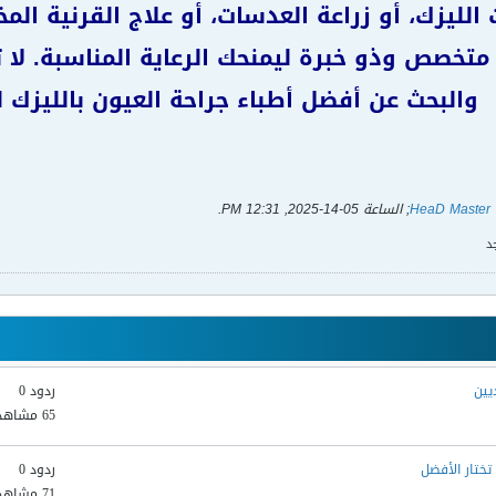
الليزك، أو زراعة العدسات، أو علاج القرنية ال
تخصص وذو خبرة ليمنحك الرعاية المناسبة. لا ت
والبحث عن أفضل أطباء جراحة العيون بالليزك ل
HeaD Master
; الساعة
05-14-2025, 12:31 PM
.
د
يين
ردود 0
65 مشاهدات
ختار الأفضل
ردود 0
71 مشاهدات