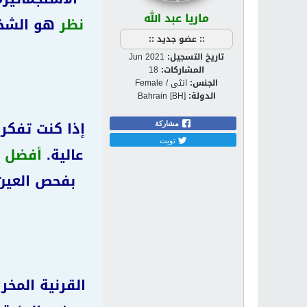
ماريا عبد الله
نظر
هو الشخص
:: عضو جديد ::
تاريخ التسجيل:
Jun 2021
المشاركات:
18
الجنس:
انثى / Female
الدولة:
Bahrain [BH]
إذا كنت تفكر 
مشاركة
تويت
عالية.
أفضل أط
بفحص العين 
القرنية المخر