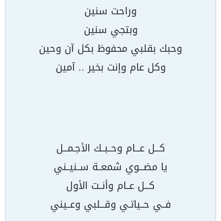
وراحت سنين
وبتجي سنين
وحبك بقلبي محفوظ بكل آن وحين
وكل عام وإنت بخير .. آمين
كـــل عـــام وحــبــك الأجـمـــل
يا مضـــوي شمعــة ســنيــني
كـــل عــام وأنــت الأول
فــي حــياتـي وقـــلبي وعــيني