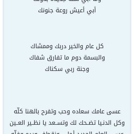
أبي أعيش روعة جنونك
كل عام والخير دربك وممشاك
والبسمة دوم ما تفارق شفاك
وجنة ربي سكناك
عسى عامك سعاده وحب وتفرح بالهنا كلّه
وكل الدنـيا تضــحك لك وتســعد يا نظــير العــين