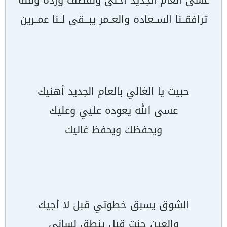
عسى العام الجديد أحلى ونقطف ورده وفلّه
ترافقــنا الســعاده والعــمر يبـــقى لــنا عمــرين
حبيت يا الغالي بالعام الجديد أهنيك
عسى الله يعوده عليي وعليك
ويحفظك ويحفظ غاليك
الشوق يسبق خطوتي قبل لا أجيك
والعين حنت قبل ينطق لساني