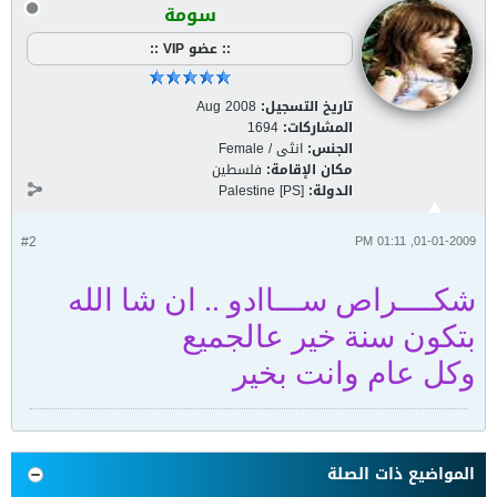
سومة
:: عضو VIP ::
تاريخ التسجيل:
Aug 2008
المشاركات:
1694
الجنس:
انثى / Female
مكان الإقامة:
فلسطين
الدولة:
Palestine [PS]
#2
01-01-2009, 01:11 PM
شكــــراص ســـاادو .. ان شا الله
بتكون سنة خير عالجميع
وكل عام وانت بخير
المواضيع ذات الصلة