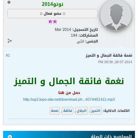
نونو2014
:: عضو فعال ::
تاريخ التسجيل:
Mar 2014
المشاركات:
194
الجنس:
انثى
نغمة فائقة الجمال و التميز
#1
08-07-2014, 09:38 PM
نغمة فائقة الجمال و التميز
حمل من هنا
http://up2.tops-star.net/download.ph...4074401411.mp3
الكلمات الدلالية:
التميز
,
الجلال
,
فائقة
,
نعمة
المواضيع ذات الصلة