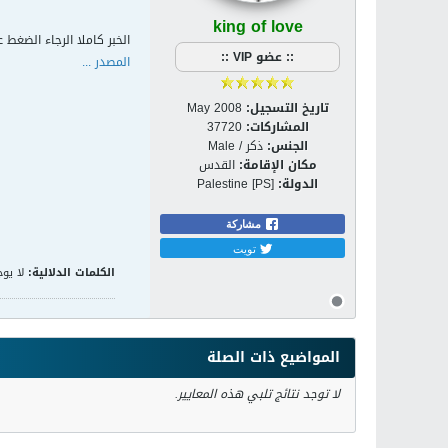
king of love
الخبر كاملا الرجاء الضغط ع
:: عضو VIP ::
المصدر ...
تاريخ التسجيل:
May 2008
المشاركات:
37720
الجنس:
ذكر / Male
مكان الإقامة:
القدس
الدولة:
Palestine [PS]
مشاركة
تويت
الكلمات الدلالية:
لا يوج
المواضيع ذات الصلة
لا توجد نتائج تلبي هذه المعايير.