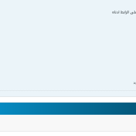
لى الرابط ادناه
د