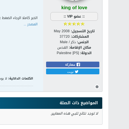
king of love
:: عضو VIP ::
الخبر كاملا الرجاء الضغط ع
المصدر ...
تاريخ التسجيل:
May 2008
المشاركات:
37720
الجنس:
ذكر / Male
مكان الإقامة:
القدس
الدولة:
Palestine [PS]
مشاركة
تويت
الكلمات الدلالية:
لا يوج
المواضيع ذات الصلة
لا توجد نتائج تلبي هذه المعايير.