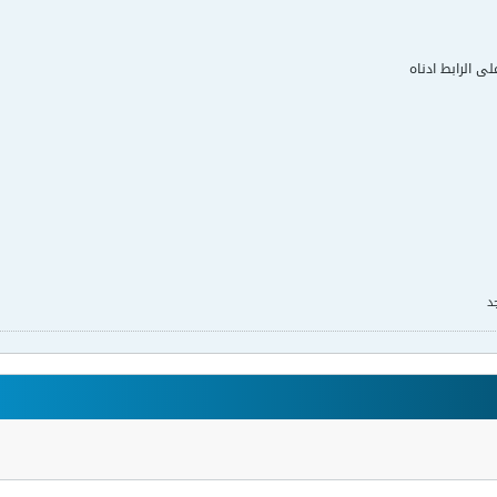
لى الرابط ادناه
د