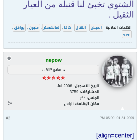
الشتوي تخبئ لنا قنبلة من العيار
الثقيل .
الكلمات الدلالية:
الميلان
,
انتقال
,
كاكا
,
لمانشستر
,
مليون
,
يوافق
,
يورو
nepow
:: عضو VIP ::
تاريخ التسجيل:
Jul 2008
المشاركات:
3759
الجنس:
ذكر
مكان الإقامة:
نابلس
#2
01-31-2009, 05:00 PM
[align=center]