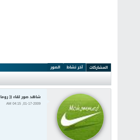
آخر نشاط
الصور
المشاركات
شاهد صور لقاء (( روما x سامبدوريا )) في كأس إيطالي
01-17-2009, 04:15 AM