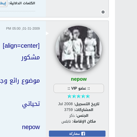
الكلمات الدلالية:
إيطا
01-31-2009, 05:00 PM
[align=center]
مشكور
nepow
موضوع رائع وجم
:: عضو VIP ::
تحياتي
تاريخ التسجيل:
Jul 2008
المشاركات:
3759
الجنس:
ذكر
مكان الإقامة:
نابلس
nepow
مشاركة