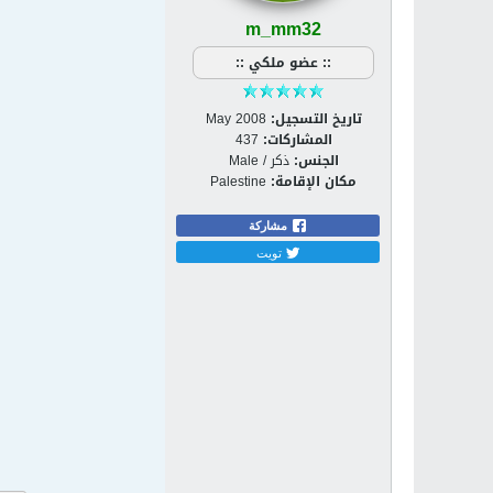
m_mm32
:: عضو ملكي ::
تاريخ التسجيل:
May 2008
المشاركات:
437
الجنس:
ذكر / Male
مكان الإقامة:
Palestine
مشاركة
تويت