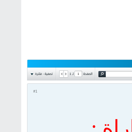
تصفية - فلترة
الصفحة
لـ
1
#1
راة
: