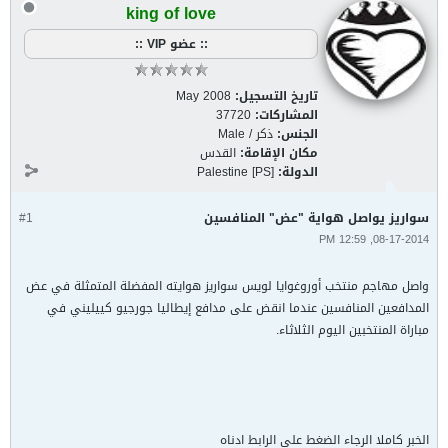
king of love
:: عضو VIP ::
تاريخ التسجيل:
May 2008
المشاركات:
37720
الجنس:
ذكر / Male
مكان الإقامة:
القدس
الدولة:
Palestine [PS]
سواريز يواصل هواية "عض" المنافسين
#1
08-17-2014, 12:59 PM
واصل مهاجم منتخب أوروغوايا لويس سواريز هوايته المفضلة المتمثلة في عض
المدافعين المنافسين عندما انقض على مدافع إيطاليا جورجيو كييليني في
مباراة المنتخبين اليوم الثلاثاء.
الخبر كاملا الرجاء الضغط على الرابط ادناه