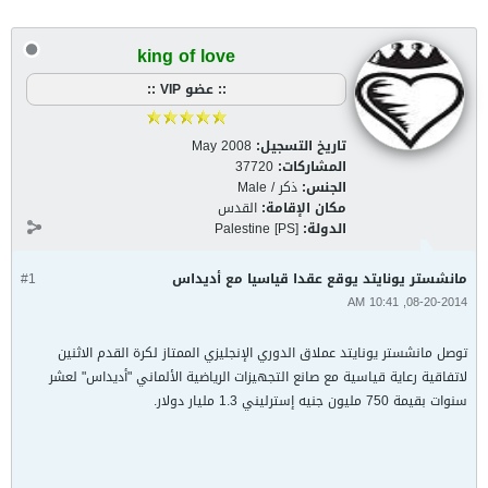
king of love
:: عضو VIP ::
تاريخ التسجيل:
May 2008
المشاركات:
37720
الجنس:
ذكر / Male
مكان الإقامة:
القدس
الدولة:
Palestine [PS]
مانشستر يونايتد يوقع عقدا قياسيا مع أديداس
#1
08-20-2014, 10:41 AM
توصل مانشستر يونايتد عملاق الدوري الإنجليزي الممتاز لكرة القدم الاثنين
لاتفاقية رعاية قياسية مع صانع التجهيزات الرياضية الألماني "أديداس" لعشر
سنوات بقيمة 750 مليون جنيه إسترليني 1.3 مليار دولار.