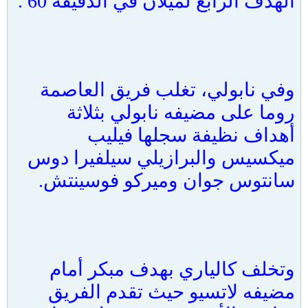
الهدف الرابع لميلان في الدقيقة 60 .
وفي نابولي، تغلب فريق العاصمة
روما على مضيفه نابولي بثلاثة
أهداف نظيفة سجلها فيليب
ميكسيس والبرازيلي سيلفيرا دوس
سانتوس جوان وميركو فوسينتش.
وتخلف كالياري بهدف مبكر أمام
مضيفه لاتسيو حيث تقدم الفريق