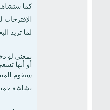
كما ستشاهد 
الإقترحات ل
لما تريد ال
بمعنى لو دخ
أو أنها تسع
سيقوم المتص
بشاشة جميلة