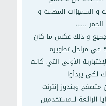
 من التعديلات و المـميزات المهمة و
جمر ..،،،،
لجميع و ذلك عكس ما كان
ة في مراحل تطويره
تبارية الأولى التي كانت
 لكي يبدأوا
 متصفح ويندوز إنترنت