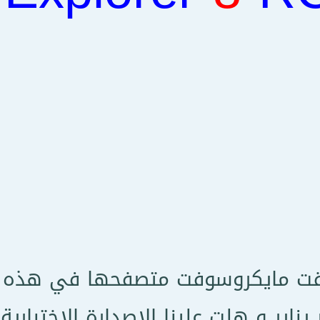
ت مايكروسوفت متصفحها في هذه الإص
ناير و هلت علينا الإصدارة الإختباري