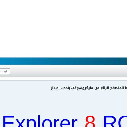
دار
 Explorer
8
R