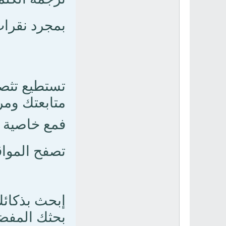
بمجرد نقرا
تستطيع تثصف
متابعتك ومر
فمع خاصية ا
تصفح المواق
بحثك المفض