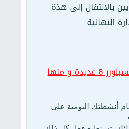
يين بالإنتقال إلى هذة
رة النهائية
دة و منها
صية المسرعات في إنترنت إكسبلورر 8 إتمام أنشطتك اليومية على
دقائك، تستطيع فعل كل ذلك