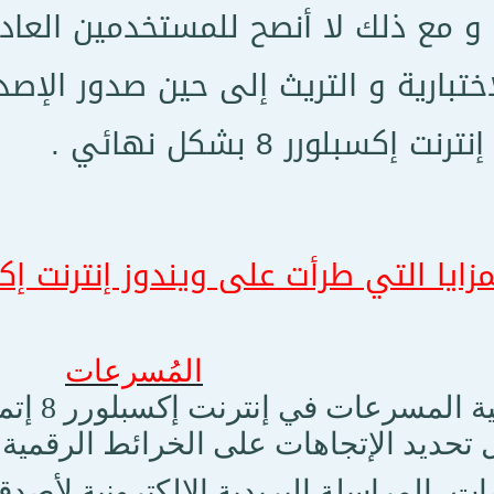
. و مع ذلك لا أنصح للمستخدمين العاد
إختبارية و التريث إلى حين صدور الإصدا
إكسبلورر 8 بشكل نهائي .
ايا التي طرأت على ويندوز إنترنت إكسبلورر 8 عدي
المُسرعات
تمكنك خا
ل تحديد الإتجاهات على الخرائط الرقمية،
ات، المراسلة البريدية الإلكترونية لأص