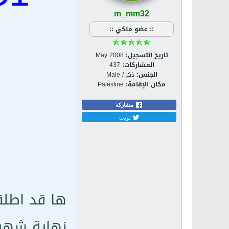
m_mm32
:: عضو ملكي ::
تاريخ التسجيل:
May 2008
المشاركات:
437
الجنس:
ذكر / Male
مكان الإقامة:
Palestine
مشاركة
تويت
ها قد اطلق
نهاية شهر ي