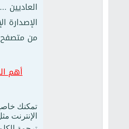
العاديين ..
الإصدارة ال
من متصفح إنترنت 
أهم المز
الإنترنت مث
ترجمة الكلم