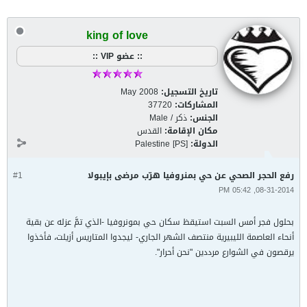
king of love
:: عضو VIP ::
تاريخ التسجيل:
May 2008
المشاركات:
37720
الجنس:
ذكر / Male
مكان الإقامة:
القدس
الدولة:
Palestine [PS]
رفع الحجر الصحي عن حي بمنروفيا هرّب مرضى بإيبولا
#1
08-31-2014, 05:42 PM
بحلول فجر أمس السبت استيقظ سكان حي بمونروفيا -الذي تمَّ عزله عن بقية
أنحاء العاصمة الليبيرية منتصف الشهر الجاري- ليجدوا المتاريس أزيلت، فأخذوا
يرقصون في الشوارع مرددين "نحن أحرار".