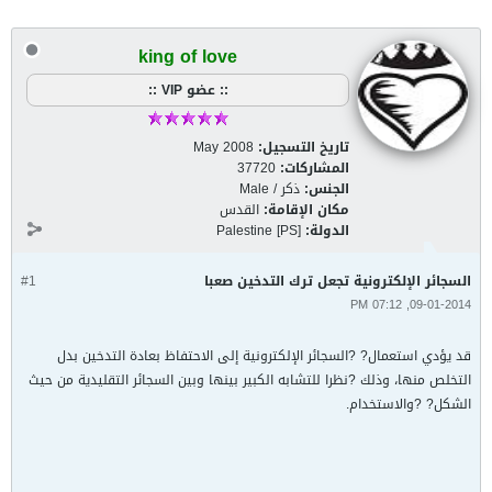
king of love
:: عضو VIP ::
تاريخ التسجيل:
May 2008
المشاركات:
37720
الجنس:
ذكر / Male
مكان الإقامة:
القدس
الدولة:
Palestine [PS]
السجائر الإلكترونية تجعل ترك التدخين صعبا
#1
09-01-2014, 07:12 PM
قد يؤدي استعمال? ?السجائر الإلكترونية إلى الاحتفاظ بعادة التدخين بدل
التخلص منها، وذلك ?نظرا للتشابه الكبير بينها وبين السجائر التقليدية من حيث
الشكل? ?والاستخدام.