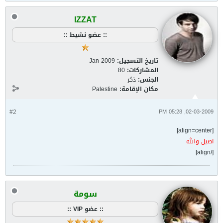
IZZAT
:: عضو نشيط ::
تاريخ التسجيل:
Jan 2009
المشاركات:
80
الجنس:
ذكر
مكان الإقامة:
Palestine
#2
02-03-2009, 05:28 PM
[align=center]
اصيل والله
[/align]
سومة
:: عضو VIP ::