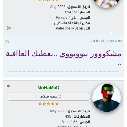
تاريخ التسجيل:
Aug 2008
المشاركات:
1694
الجنس:
انثى / Female
مكان الإقامة:
فلسطين
الدولة:
Palestine [PS]
#3
02-03-2009, 06:13 PM
مشكووور نيووبووي ..يعطيك العاافية
..
MoHaMaD
:: عضو ملكي ::
تاريخ التسجيل:
May 2008
المشاركات:
435
الجنس:
ذكر / Male