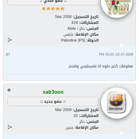
:: عضو ملكي ::
تاريخ التسجيل:
Sep 2008
المشاركات:
428
الجنس:
ذكر / Male
مكان الإقامة:
نابلس
الدولة:
Palestine [PS]
#7
02-07-2009, 05:03 PM
معلومات كتير حلوه انا فلسطيني وافتخر
sab3oon
:: عضو جديد ::
تاريخ التسجيل:
Mar 2009
المشاركات:
32
الجنس:
ذكر
مكان الإقامة:
جنين