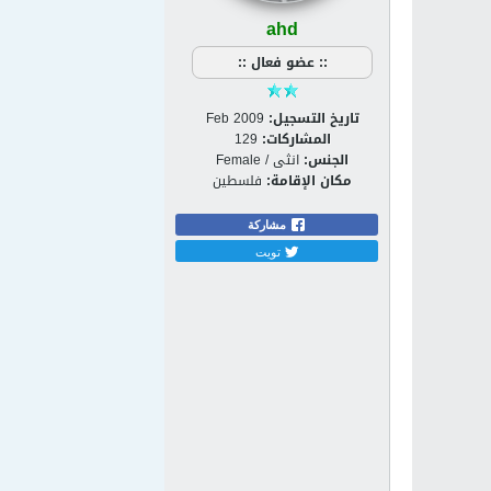
ahd
:: عضو فعال ::
تاريخ التسجيل:
Feb 2009
المشاركات:
129
الجنس:
انثى / Female
مكان الإقامة:
فلسطين
مشاركة
تويت