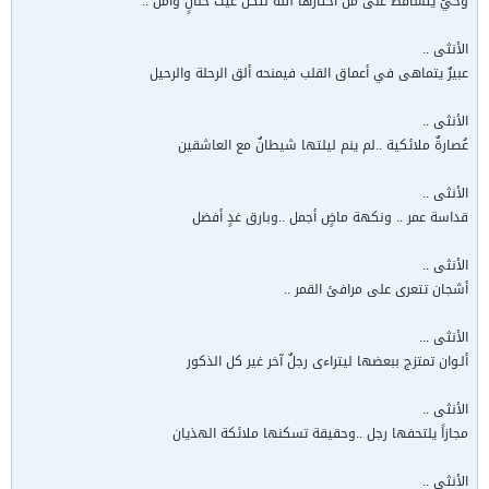
وحيٌ يتساقط على من اختارها الله لتكن غيث حنانٍ وأمل ..
الأنثى ..
عبيرٌ يتماهى في أعماق القلب فيمنحه ألق الرحلة والرحيل
الأنثى ..
عُصارةٌ ملائكية ..لم ينم ليلتها شيطانٌ مع العاشقين
الأنثى ..
قداسة عمر .. ونكهة ماضٍ أجمل ..وبارق غدٍ أفضل
الأنثى ..
أشجان تتعرى على مرافئ القمر ..
الأنثى ...
ألـوان تمتزج ببعضها ليتراءى رجلٌ آخر غير كل الذكور
الأنثى ..
مجازاً يلتحفها رجل ..وحقيقة تسكنها ملائكة الهذيان
الأنثى ..