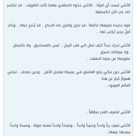
الأنثى ليست أي امرأة .. الأنثى جذوة لاتنطفئ مهما كانت الظروف .. قد تنكسر
ذات غدر لكن انكسارها
قوة جديده تضيفها لذاتها ..قد تحزن والحزن ماء الابداع .. قد يُذبح حبها .. وذاك
أملٌ جديد يُكتب لها ...
الأنثى تدرك جيداً كيف تصل الى قلب الرجل .. ليس بالمساحيق ..ولا بالتجمل
..ولا ببرفانات تسرق
عناوينها من صبايا الحفلات ..
الأنثى حين تبكي يتلو العاشق في عينيها قناديل الأمل .. وحين تضحك .. تنجلي
همومٌ كبار عن هذا
العالم الموبوء ..
الأنثى لاتعرف الغدر مطلقاً ..
الأنثى تعرف رباُ واحداً وحبيباً واحداً .. وصباحاً واحداً تمنحه ضوئه ..ومساءً واحداً
يمنحها عبقها ..