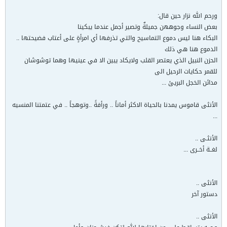
ورحم الله نزار حين قال:
بعض النساء وجوههن جميلةٌ وتصير أجمل عندما يبكينا
البكاء هنا ليس دموع التماسيح والتي تذرفها أي امرأةٍ على أعتاب فضيحتها ..
الدموع هنا هي ذلك
الحزن النبيل الذي يعتصر القلب ولايكاد يبين الا في عينيها وهما توشوشان
للقمر حكايات الرحيل الى
مدائن الخجل البريئ ...
الأنثى قاموس يمدنا بالحياة الاكثر أماناً .. ورأفةً ..وتوهجاً .. في عتمتنا المنسيه
...
الأنثـى ..
لغــة أخــرى ...
الأنثى ..
دستور آخر
الأنثى ..