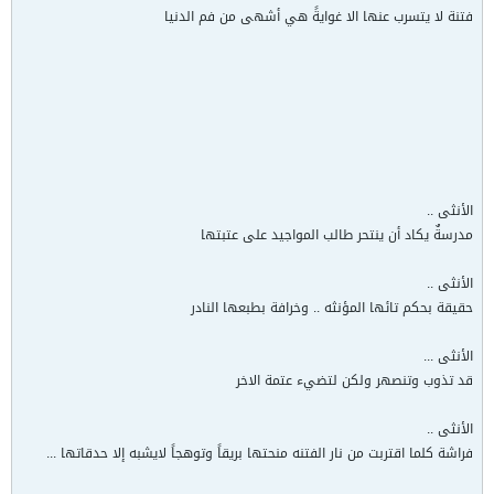
فتنة لا يتسرب عنها الا غوايةً هي أشهى من فم الدنيا
الأنثى ..
مدرسةٌ يكاد أن ينتحر طالب المواجيد على عتبتها
الأنثى ..
حقيقة بحكم تائها المؤنثه .. وخرافة بطبعها النادر
الأنثى ...
قد تذوب وتنصهر ولكن لتضيء عتمة الاخر
الأنثى ..
فراشة كلما اقتربت من نار الفتنه منحتها بريقاً وتوهجاً لايشبه إلا حدقاتها ...