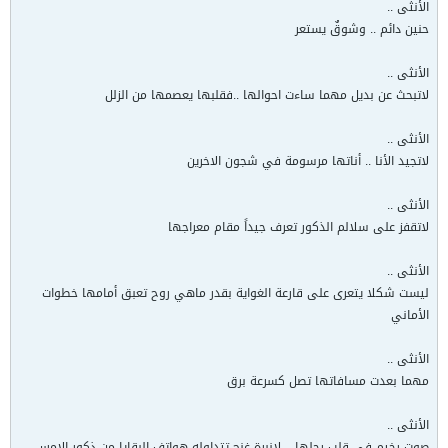
الأنثى ..
حنين دائم .. وشوقٌ يستعر
الأنثى ..
لاتبحث عن بديل مهما ساءت احوالها ..فقلبها يعصمها من الزلل
الأنثى ..
لاتجيد الأنا .. أناتها مرسومة في شجون الاخرين
الأنثى ..
لاتقفز على سلالم الذكور تعرف جيداً مقام معراجها
الأنثى ..
ليست شكلا يتعرى على قارعة الغواية بقدر ماهي روح تعبق أمامها خطوات
الأماني
الأنثى ..
مهما بعدت مسافاتها تصل كسرعة برق
الأنثى ..
صوت رخيم في قلب رجلها .. لانبرة غنج تتداوله هواتف البقايا من ذكور الامس