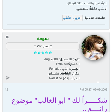
عذبةٌ ندية والنساء عذابٌ لايطاق
الأنثــى حكـايةٌ لاتنتـهي..
الكلمات الدلالية:
اخرى
,
الأنثى
سومة
:: عضو VIP ::
تاريخ التسجيل:
Aug 2008
المشاركات:
1694
الجنس:
انثى / Female
مكان الإقامة:
فلسطين
الدولة:
Palestine [PS]
#2
02-06-2009, 05:27 PM
شكـــــراً لك " ابو الغالب" موضوع
رائــــع ..