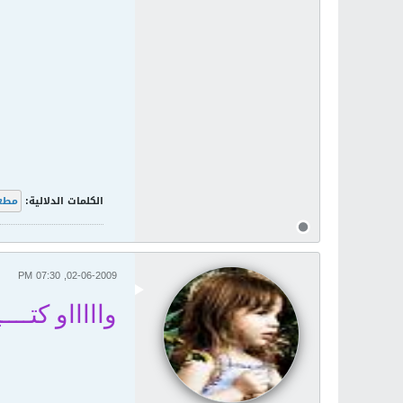
الكلمات الدلالية:
مطع
02-06-2009, 07:30 PM
واااااو كتـــ