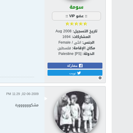
سومة
:: عضو VIP ::
تاريخ التسجيل:
Aug 2008
المشاركات:
1694
الجنس:
انثى / Female
مكان الإقامة:
فلسطين
الدولة:
Palestine [PS]
مشاركة
تويت
02-06-2009, 11:29 PM
مشكوووووورة