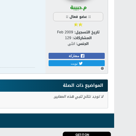
م.حبيبة
:: عضو فعال ::
تاريخ التسجيل:
Feb 2009
المشاركات:
129
الجنس:
انثى
مشاركة
تويت
المواضيع ذات الصلة
لا توجد نتائج تلبي هذه المعايير.