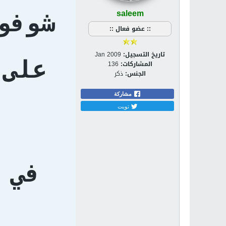
saleem
شوفو
:: عضو فعال ::
تاريخ التسجيل:
Jan 2009
على 
المشاركات:
136
الجنس:
ذكر
مشاركة
تويت
في 