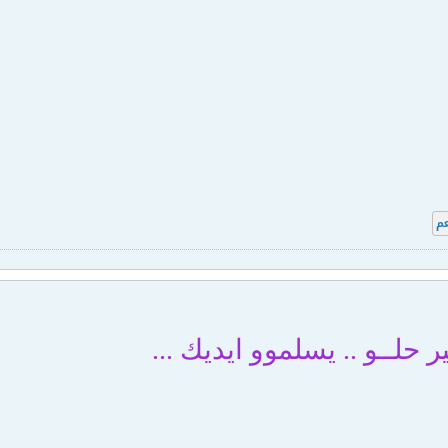
م
ـير حلــو .. يسلموو ايديك ...