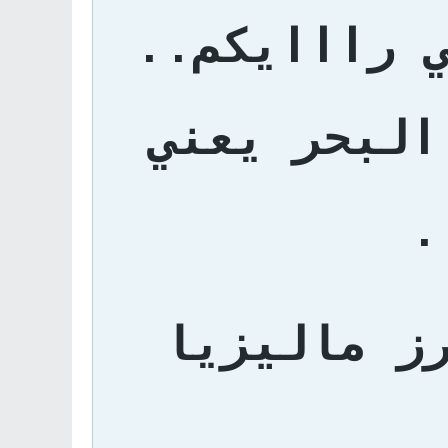
 رااايكم..
البحر يعني
.
ز ماليزيا