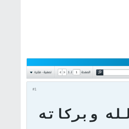
تصفية - فلترة
الصفحة
لـ
1
#1
لله وبركاته