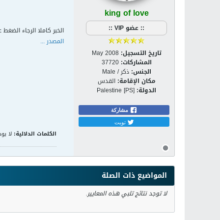
king of love
:: عضو VIP ::
الخبر كاملا الرجاء الضغط ع
المصدر ...
تاريخ التسجيل:
May 2008
المشاركات:
37720
الجنس:
ذكر / Male
مكان الإقامة:
القدس
الدولة:
Palestine [PS]
مشاركة
تويت
الكلمات الدلالية:
لا يوج
المواضيع ذات الصلة
لا توجد نتائج تلبي هذه المعايير.