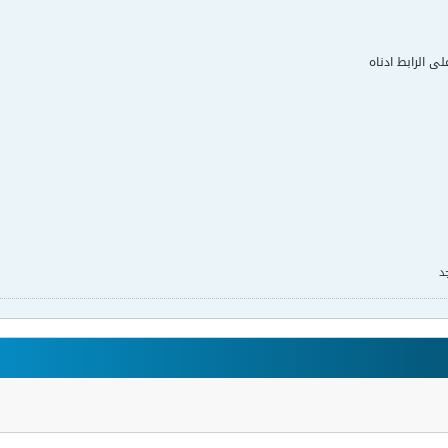
لى الرابط ادناه
د