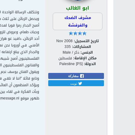
ابو الغالب
مشرف الضحك
ويحصل الزبائن على ثلاث ص
والفرفشة
أصبح الجدار رمزا قويا لع
وجبات طعام، وعروض للزوا
أحد الزبائن، دافيد غو هر
تاريخ التسجيل:
Nov 2008
الأمني. في أوروبا نحن نمر
المشاركات:
335
الجنس:
ذكر / Male
مكان الإقامة:
فلسطين
الفلسطينيون أصبح شبيها بحائط برلين ال
الدولة:
Palestine [PS]
والفنانون الفلسطينيون ا
ويقول الفنان يوسف نجم "ا
مشاركة
وتابع قائلا "اننا لا نلقي
تويت
ويؤكد المنظمون أن العائ
وبأت الفكرة في لقاء بين 
ظهور موقع sendamessage.nl.، كان الهدف من الموقع تحويل النزاع بين الفلسطينيين والإسرائيليين، إلى مسألة شخصية.