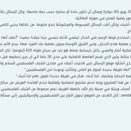
وتتكلف الرسالة الواحدة 30 يورو (40 دولارا) ويمكن أن تكون جادة أو ساخرة حسب رغبة صاحبها. و
ور رقمية للمنتج في صورته النهائية.
دة أشياء، ولكن أغلب الرسائل المرسومة والمرشوشة تبدو متنوعة. من خلالها يحيي الناس
ج.
ان استخدم فرصة الرسم على الجدار، ليتمنى لأخته جيسي عيدا ميلادا سعيدا. "أعتقد أنه
 بعملية هدم الجدران، وفي الشرق الأوسط يمرون بعملية بناء المزيد منها. يبدو الأمر سيئ
والجدار الذي يبلغ ارتفاعه ثمانية أمتار و
ذي قسم العاصمة الالمانية على مدى 28 عاما الي ان جرى تحطيمه قبل حوالي 20 عاما.
لذي انشأوا موقع الرسائل على الانترنت أعضاء في منتدى الشباب الفلسطيني للسلام وال
نها طريقة جديدة للحوار مع الناس ولتأكيد وجودنا نحن الفلسطينيين."
 فقط الحجارة ونشتبك. اننا أحياء. نفكر في طريقة جديدة لنقول لهم اننا أحياء."
د من هذا المشروع يوجه لدعم مشاريع اجتماعية وثقافية تخدم القاعدة العريض من سكان ا
أصحاب ورشة في مدينة رام الله، بالضفة الغربية، تضم مجموعة من الشباب الفلسطيني، مع