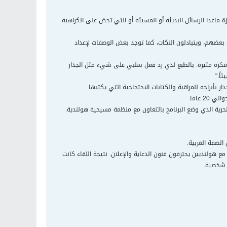
كل الرسائل جائزة ماعدا الرسائل البذيئة أو المسيئة أو التي تحض على الكراهية.
 بعضهم، ويتبادلون النكات، كما توجد بعض الوصفات لإعداد
ا فكرة مثيرة. بالطبع لدي رد فعل سلبي على شيء مثل الجدار
اً."
المبني بكتل خرسانية ضخمة هو جزء من سياج طوله 620 كيلومترا. لكن الجدار بأبراجه للمراقبة والكتابات الاحتجاجية التي يكتبها
حرية الذي وضع البرنامج بالتعاون مع منظمة مسيحية هولندية.
لضفة الغربية.
 هولنديين يحترفون فنون الدعاية والإعلان. نتيجة اللقاء كانت