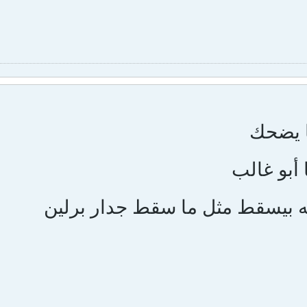
ا يضحك
أبو غالب
ه بيسقط مثل ما سقط جدار برلين