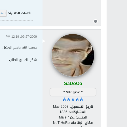
الكلمات الدلالية:
الطل
02-27-2009, 12:19 PM
حسبنا الله ونعم الوكيل
شكرا لك ابو الغالب
SaDoOo
:: عضو VIP ::
تاريخ التسجيل:
May 2008
المشاركات:
1836
الجنس:
ذكر / Male
مكان الإقامة:
NoT HeRe