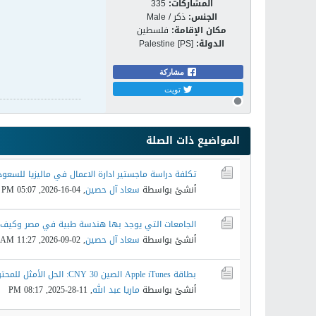
المشاركات:
335
الجنس:
ذكر / Male
مكان الإقامة:
فلسطين
الدولة:
Palestine [PS]
مشاركة
تويت
المواضيع ذات الصلة
تكلفة دراسة ماجستير ادارة الاعمال في ماليزيا للسعود
أنشئ بواسطة
سعاد آل حصين
,
04-16-2026, 05:07 PM
الجامعات التي يوجد بها هندسة طبية في مصر وكيف ت
أنشئ بواسطة
سعاد آل حصين
,
02-09-2026, 11:27 AM
بطاقة Apple iTunes الصين 30 CNY: الحل الأمثل للمحتوى الرقمي
أنشئ بواسطة
ماريا عبد الله
,
11-28-2025, 08:17 PM