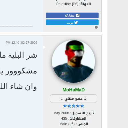
الدولة:
Palestine [PS]
مشاركة
تويت
02-27-2009, 12:40 PM
شر البلية م
مشكووور يا 
وان شاء الل
MoHaMaD
:: عضو ملكي ::
تاريخ التسجيل:
May 2008
المشاركات:
435
الجنس:
ذكر / Male