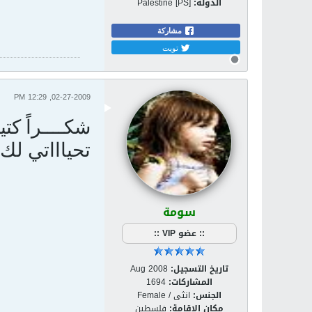
الدولة:
Palestine [PS]
مشاركة
تويت
02-27-2009, 12:29 PM
شكــــراً كتي
تحياااتي لك.
سومة
:: عضو VIP ::
تاريخ التسجيل:
Aug 2008
المشاركات:
1694
الجنس:
انثى / Female
مكان الإقامة:
فلسطين