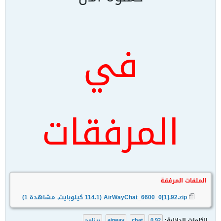
في
المرفقات
الملفات المرفقة
AirWayChat_6600_0[1].92.zip
(114.1 كيلوبايت, مشاهدة 1)
الكلمات الدلالية:
0.92
,
chat
,
airway
,
برنامج