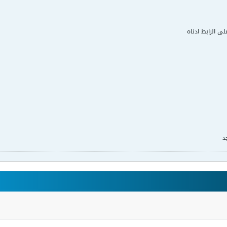
لى الرابط ادناه
د