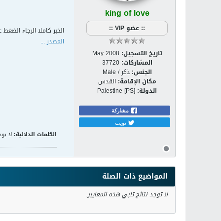
king of love
:: عضو VIP ::
الخبر كاملا الرجاء الضغط ع
المصدر ...
تاريخ التسجيل:
May 2008
المشاركات:
37720
الجنس:
ذكر / Male
مكان الإقامة:
القدس
الدولة:
Palestine [PS]
مشاركة
تويت
الكلمات الدلالية:
لا يوج
المواضيع ذات الصلة
لا توجد نتائج تلبي هذه المعايير.