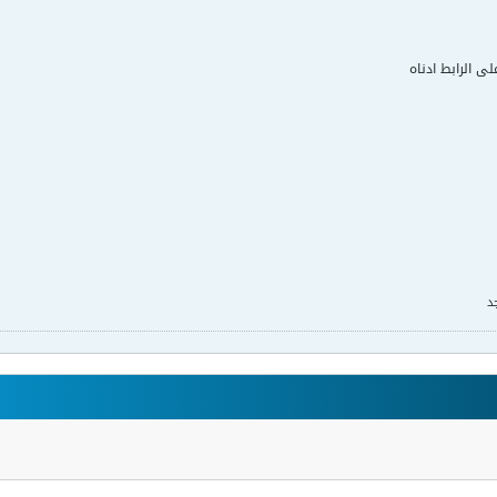
لى الرابط ادناه
د