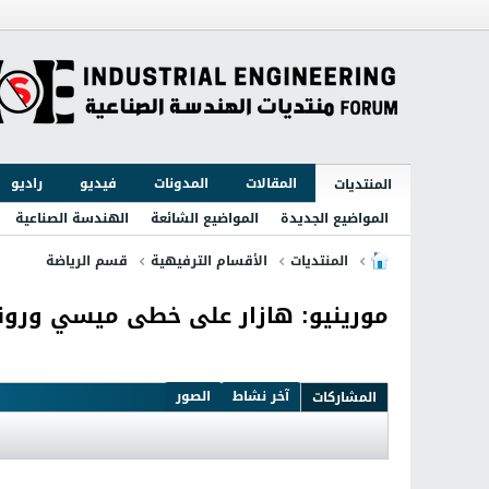
المقالات
المدونات
فيديو
راديو
المنتديات
المواضيع الجديدة
المواضيع الشائعة
الهندسة الصناعية
المنتديات
الأقسام الترفيهية
قسم الرياضة
مورينيو: هازار على خطى ميسي ورونا
آخر نشاط
الصور
المشاركات