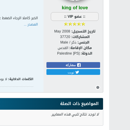
king of love
:: عضو VIP ::
الخبر كاملا الرجاء الضغط ع
المصدر ...
تاريخ التسجيل:
May 2008
المشاركات:
37720
الجنس:
ذكر / Male
مكان الإقامة:
القدس
الدولة:
Palestine [PS]
مشاركة
تويت
الكلمات الدلالية:
لا يوج
المواضيع ذات الصلة
لا توجد نتائج تلبي هذه المعايير.