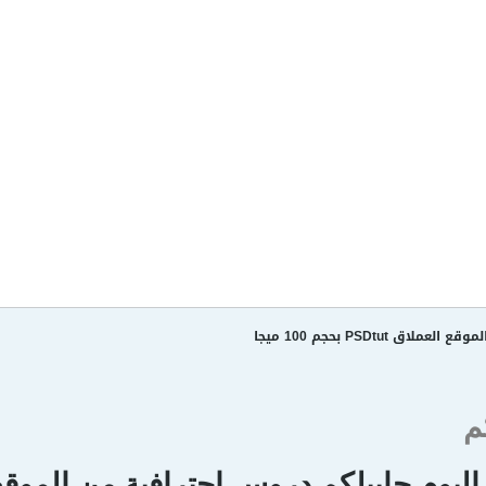
م
اليوم جايبلكم دروس إحترافية من الموقع العم