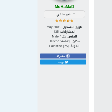
MoHaMaD
:: عضو ملكي ::
تاريخ التسجيل:
May 2008
المشاركات:
435
الجنس:
ذكر / Male
مكان الإقامة:
Jericho
الدولة:
Palestine [PS]
مشاركة
تويت