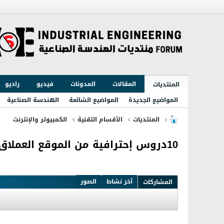
المقالات
المدونات
فيديو
راديو
المنتديات
المواضيع الجديدة
المواضيع الشائعة
الهندسة الصناعية
المنتديات
الأقسام التقنية
الكمبيوتر والإنترنت
10دروس إحترافية من الموقع العملاق PSDtut بحجم 100 ميجا
آخر نشاط
الصور
المشاركات