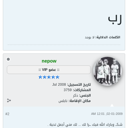
رب
الكلمات الدلالية:
لا يوجد
nepow
:: عضو VIP ::
تاريخ التسجيل:
Jul 2008
المشاركات:
3759
الجنس:
ذكر
مكان الإقامة:
نابلس
#2
02-01-2009, 12:01 AM
شـكــ وبارك الله فيك ـــرا لك ... لك مني أجمل تحية .