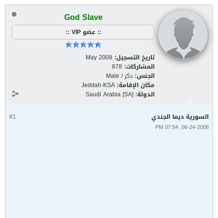
God Slave
:: عضو VIP ::
تاريخ التسجيل:
May 2008
المشاركات:
878
الجنس:
ذكر / Male
مكان الإقامة:
Jeddah-KSA
الدولة:
Saudi Arabia [SA]
السورية ديما الجندي
#1
06-24-2008, 07:54 PM