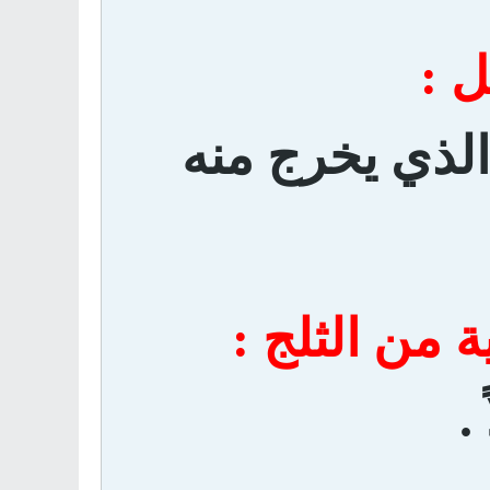
 :
لذي يخرج منه
من الثلج :
.