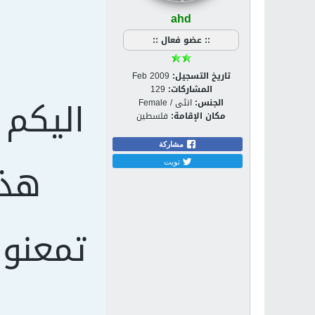
ahd
:: عضو فعال ::
تاريخ التسجيل:
Feb 2009
المشاركات:
129
اليكم 
الجنس:
انثى / Female
مكان الإقامة:
فلسطين
مشاركة
هذه
تويت
تمعنوا