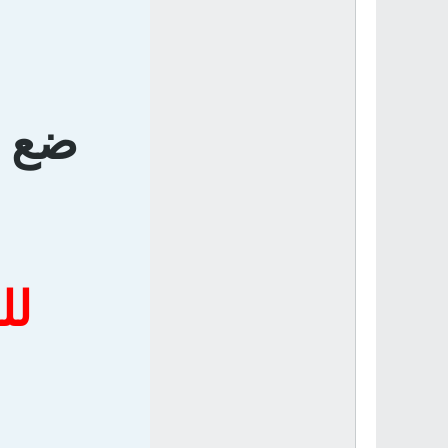
ضع ق
لل