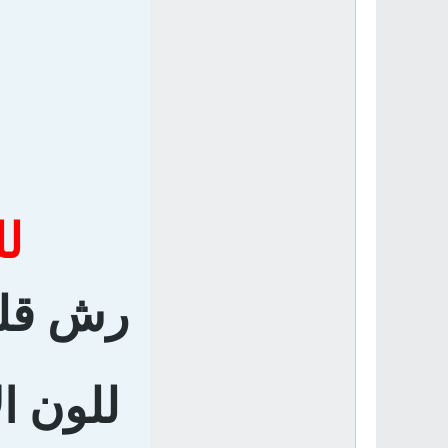
لل
رش قليل
للون ال