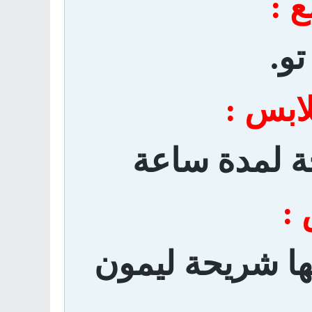
ع :
و.
لابس :
جة لمدة ساعة
 :
ها شريحة ليمون