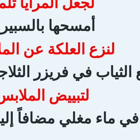
لجعل المرايا تلم
أمسحها بالسبير ت
لنزع العلكة عن الم
الثياب في فريزر الثلا
لتبييض الملابس
ي ماء مغلي مضافاً إلي