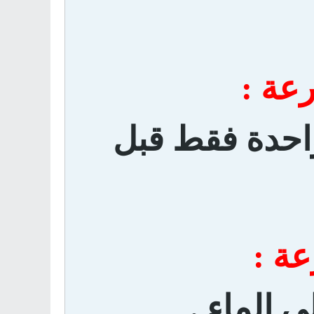
عة :
احدة فقط قبل
ة :
ى الماء .