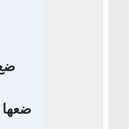
ضع 
ضعها ف