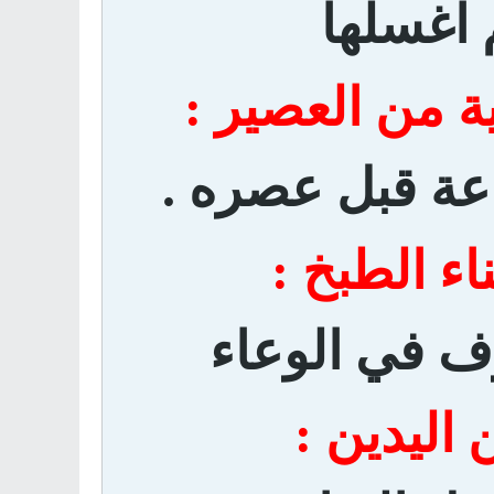
 اغسلها
ة من العصير :
ة قبل عصره .
اء الطبخ :
ف في الوعاء
اليدين :