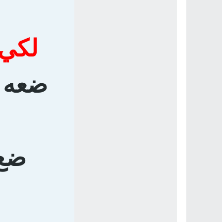
لكي 
ضعه ف
ضع 