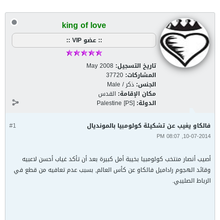
king of love
:: عضو VIP ::
تاريخ التسجيل:
May 2008
المشاركات:
37720
الجنس:
ذكر / Male
مكان الإقامة:
القدس
الدولة:
Palestine [PS]
فالكاو يغيب عن تشكيلة كولومبيا بالمونديال
#1
10-07-2014, 08:07 PM
أصيب أنصار منتخب كولومبيا بخيبة أمل كبيرة بعد أن تأكد غياب أحسن لاعبيه
وقائد الهجوم راداميل فالكاو عن كأس العالم, بسبب عدم تعافيه من قطع في
الرباط الصليبي.