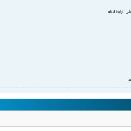
لى الرابط ادناه
د