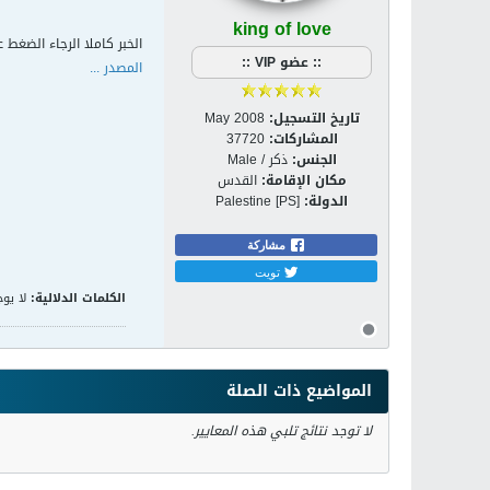
king of love
الخبر كاملا الرجاء الضغط ع
:: عضو VIP ::
المصدر ...
تاريخ التسجيل:
May 2008
المشاركات:
37720
الجنس:
ذكر / Male
مكان الإقامة:
القدس
الدولة:
Palestine [PS]
مشاركة
تويت
الكلمات الدلالية:
لا يوج
المواضيع ذات الصلة
لا توجد نتائج تلبي هذه المعايير.