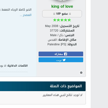
king of love
الخبر كاملا الرجاء الضغط ع
:: عضو VIP ::
المصدر ...
تاريخ التسجيل:
May 2008
المشاركات:
37720
الجنس:
ذكر / Male
مكان الإقامة:
القدس
الدولة:
Palestine [PS]
مشاركة
تويت
الكلمات الدلالية:
لا يوج
المواضيع ذات الصلة
لا توجد نتائج تلبي هذه المعايير.