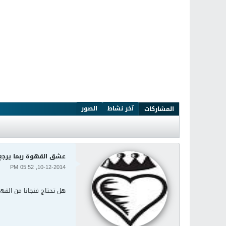
آخر نشاط
الصور
المشاركات
عشق القهوة ربما يرجع 
10-12-2014, 05:52 PM
هل تحتاج فنجانا من القهو