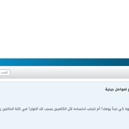
لعوامل جينية
ة كي تبدأ يومك؟ أم تتجنب احتساءه لأن الكافيين يسبب لك التوتر؟ في كلتا الحالتين ربم