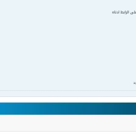
لى الرابط ادناه
د