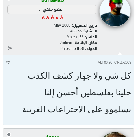
MoHaMaD
:: عضو ملكي ::
تاريخ التسجيل:
May 2008
المشاركات:
435
الجنس:
ذكر / Male
مكان الإقامة:
Jericho
الدولة:
Palestine [PS]
#2
03-11-2009, 06:20 AM
كل شي ولا جهاز كشف الكذب
خلينا بفلسطين أحسن إلنا
يسلموو على الاختراعات الغريبة
سومة