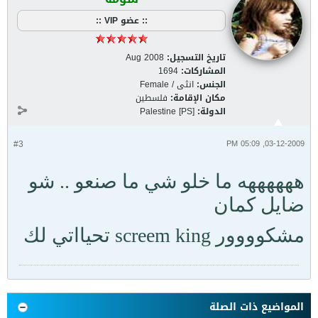
:: عضو VIP ::
تاريخ التسجيل:
Aug 2008
المشاركات:
1694
الجنس:
انثى / Female
مكان الإقامة:
فلسطين
الدولة:
Palestine [PS]
#3
03-12-2009, 05:09 PM
ههههههه ما خلو شي ما صنعو .. شو
ضايل كمان
مشكوووور screem king تحيااتي لك
المواضيع ذات الصلة