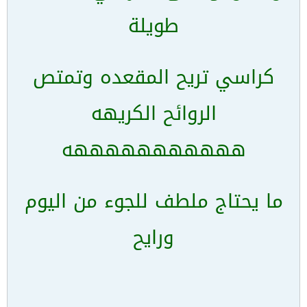
طويلة
كراسي تريح المقعده وتمتص
الروائح الكريهه
هههههههههههه
ما يحتاج ملطف للجوء من اليوم
ورايح