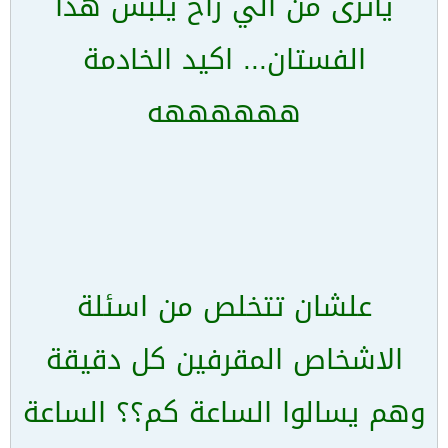
ياترى من الي راح يلبس هذا
الفستان... اكيد الخادمة
ههههههه
علشان تتخلص من اسئلة
الاشخاص المقرفين كل دقيقة
وهم يسالوا الساعة كم؟؟ الساعة