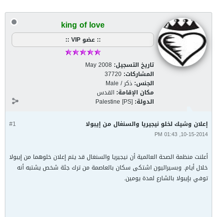
king of love
:: عضو VIP ::
تاريخ التسجيل:
May 2008
المشاركات:
37720
الجنس:
ذكر / Male
مكان الإقامة:
القدس
الدولة:
Palestine [PS]
إعلان وشيك لخلو نيجيريا والسنغال من إيبولا
#1
10-15-2014, 01:43 PM
أعلنت منظمة الصحة العالمية أن نيجيريا والسنغال قد يتم إعلان خلوهما من إيبولا
خلال أيام. وبسيراليون اشتكى سكان بالعاصمة من ترك جثة شخص يشتبه أنه
توفي بإيبولا بالشارع لمدة يومين.