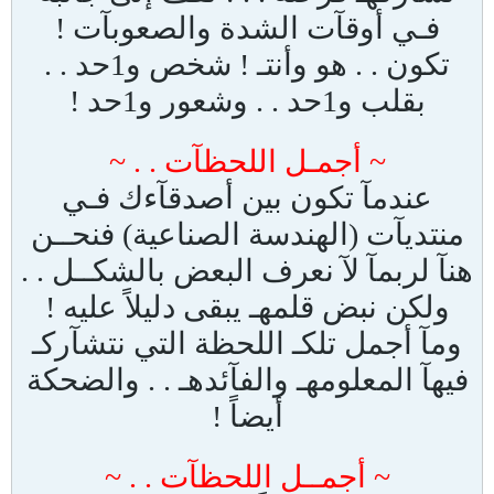
فـي أوقآت الشدة والصعوبآت !
تكون . . هو وأنتـ ! شخص و1حد . .
بقلب و1حد . . وشعور و1حد !
~ أجمـل اللحظآت . . ~
عندمآ تكون بين أصدقآءك فـي
منتديآت (الهندسة الصناعية) فنحــن
هنآ لربمآ لآ نعرف البعض بالشكــل . .
ولكن نبض قلمهـ يبقى دليلاً عليه !
ومآ أجمل تلكـ اللحظة التي نتشآركـ
فيهآ المعلومهـ والفآئدهـ . . والضحكة
أيضاً !
~ أجمــل اللحظآت . . ~