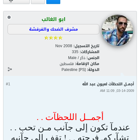
ابو الغالب
مشرف الضحك والفرفشة
تاريخ التسجيل:
Nov 2008
المشاركات:
335
الجنس:
ذكر / Male
مكان الإقامة:
فلسطين
الدولة:
Palestine [PS]
أجمــل اللحظآت لعيون عبد الله
#1
03-14-2009, 11:09 AM
أجمــل اللحظآت . .
عندمآ تكون إلى جآنب مـن تحب . .
تشآركهـ فرحته . . ! تقف إلى جآنبه