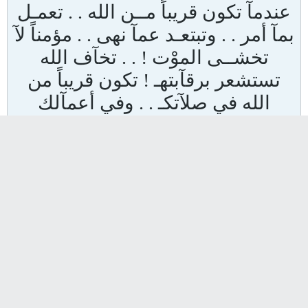
عندمآ تكون قريباً مــن الله . . تعمـل
بمآ أمر . . وتبتعـد عمآ نهى . . مؤمناً لآ
تخشــى الموْت ! . . تخآف الله
تستشعر برقآبتهـ ! تكون قريباً من
الله في صلآتكـ . . وفي أعمآلك
الطيبهـ !
~ أجمــل اللحظآت . . ~
عندمآ تسمــع صوْت وآلديكـ . . بنبرة
الحنآن يقولآن لكـ . . ( رضي الله عنكـ
،، سهــل الله طريقكـ . . .. ) والعديد
من العبآرآت التـي تخرج من هذآ
القلب الكبير ! عندهآ ستعــرف أن ((
الوآلد1ن )) نعمهـ !