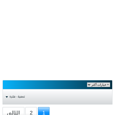
تصفية - فلترة
1
2
التالي