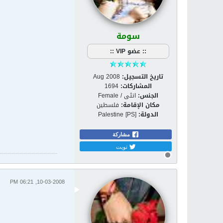
سومة
:: عضو VIP ::
تاريخ التسجيل:
Aug 2008
المشاركات:
1694
الجنس:
انثى / Female
مكان الإقامة:
فلسطين
الدولة:
Palestine [PS]
مشاركة
تويت
10-03-2008, 06:21 PM