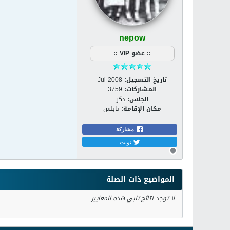
nepow
:: عضو VIP ::
تاريخ التسجيل:
Jul 2008
المشاركات:
3759
الجنس:
ذكر
مكان الإقامة:
نابلس
مشاركة
تويت
المواضيع ذات الصلة
لا توجد نتائج تلبي هذه المعايير.