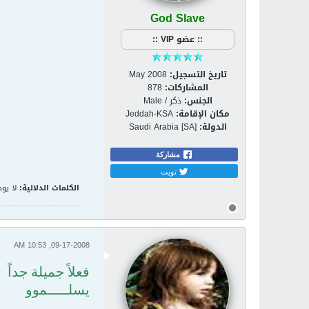
God Slave
:: عضو VIP ::
تاريخ التسجيل:
May 2008
المشاركات:
878
الجنس:
ذكر / Male
مكان الإقامة:
Jeddah-KSA
الدولة:
Saudi Arabia [SA]
مشاركة
تويت
الكلمات الدلالية:
لا يوج
09-17-2008, 10:53 AM
فعلاً جميلة جداً
يسلـــــموو