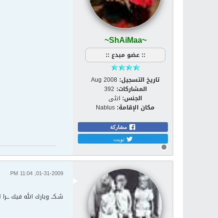
~ShAiMaa~
:: عضو مبدع ::
تاريخ التسجيل:
Aug 2008
المشاركات:
392
الجنس:
انثى
مكان الإقامة:
Nablus
مشاركة
تويت
01-31-2009, 11:04 PM
شـكــ وبارك الله فيك ـــرا