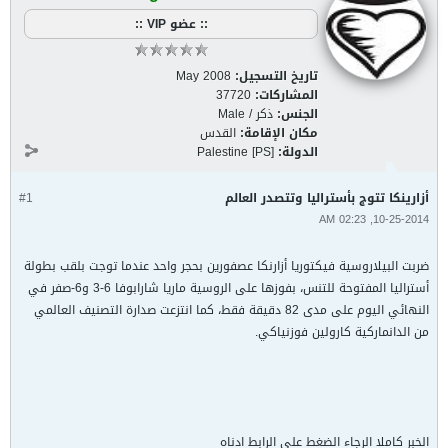
:: عضو VIP ::
تاريخ التسجيل:
May 2008
المشاركات:
37720
الجنس:
ذكر / Male
مكان الإقامة:
القدس
الدولة:
Palestine [PS]
أزارينكا تتوج بأستراليا وتتصدر العالم
#1
10-25-2014, 02:23 AM
ضربت البيلاروسية فيكتوريا أزارنكا عصفورين بحجر واحد عندما توجت بلقب بطولة
أستراليا المفتوحة للتنس، بفوزها على الروسية ماريا شارابوفا 6-3 و6-صفر في
النهائي اليوم على مدى 82 دقيقة فقط، كما انتزعت صدارة التصنيف العالمي
من الدانماركية كارولين فوزنياكي.
الخبر كاملا الرجاء الضغط على الرابط ادناه