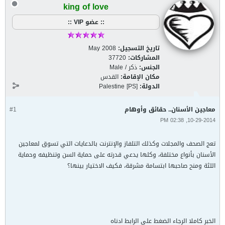
king of love
:: عضو VIP ::
تاريخ التسجيل:
May 2008
المشاركات:
37720
الجنس:
ذكر / Male
مكان الإقامة:
القدس
الدولة:
Palestine [PS]
معاجين الأسنان.. حقائق وأوهام
#1
10-29-2014, 02:38 PM
تعج الصحف والمجلات وكذلك التلفاز والإنترنت بالدعايات التي تسوق لمعاجين
الأسنان بأنواع مختلفة، وكلها يدعي قدرته على حماية السن وتنظيفه وحماية
اللثة ومنح صاحبها ابتسامة مشرقة، فكيف الاختيار بينها؟
الخبر كاملا الرجاء الضغط على الرابط ادناه