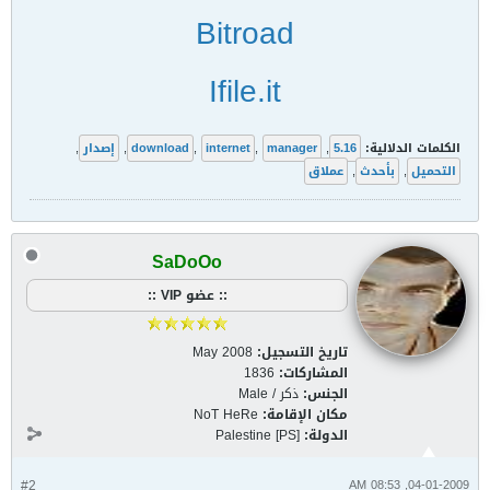
Bitroad
Ifile.it
الكلمات الدلالية:
5.16
,
manager
,
internet
,
download
,
إصدار
,
التحميل
,
بأحدث
,
عملاق
SaDoOo
:: عضو VIP ::
تاريخ التسجيل:
May 2008
المشاركات:
1836
الجنس:
ذكر / Male
مكان الإقامة:
NoT HeRe
الدولة:
Palestine [PS]
#2
04-01-2009, 08:53 AM