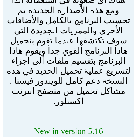
هناك أي صعوبة في أستعماله أبداً
ومع هذه الأصدارة الجديدة تم
تحسيت البرنامج بالكامل والأضافات
الأخرى والممزيات الجديدة التي
سوف تكتشفها عندما تقوم بتحميل
هاذا البرنامج القوي جداً ويقوم هاذا
البرنامج بتقسيم ملفات ألى اجزاء
لتسريع عملية تحميل الجديد في هذه
النسخة دعم كامل للويندوز فيستا .
مشاكل تحميل من متصفح انترنت
اكسبلور.
New in version 5.16