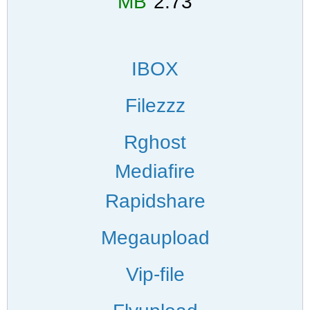
MB
2.73
IBOX
Filezzz
Rghost
Mediafire
Rapidshare
Megaupload
Vip-file