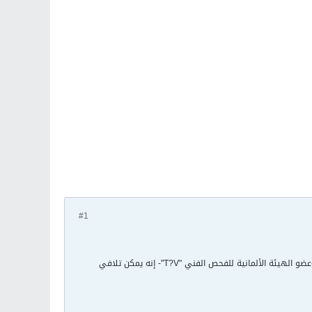
#1
تعد الإصابة بالإنفلونزا من الأعراض الشائعة خلال فصلي الخريف والشتاء. وقالت خبيرة الصحة الألمانية فيته شرام -عضو الهيئة الألمانية للفحص الفني "T?V"- إنه يمكن تلافي