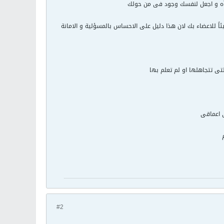
قرأه و اجعل لنفسك وجود فى من حولك
ً للاعضاء بك لان هذا دليل على الاحساس بالمسؤلية و الامانة
 تتجاهلها او لم تعلم بها
 اعماقى
#2