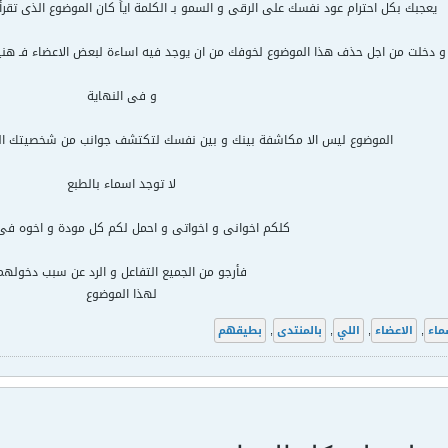
يعجبك بكل احترام عود نفسك على الرقى و السمو بـ الكلمة اياً كان الموضوع الذى ت
و دخلت من اجل حذف هذا الموضوع لخوفك من ان يوجد فيه اساءة لبعض الاعضاء فـ هنيئا
و فى النهاية
الموضوع ليس الا مكاشفة بينك و بين نفسك لتكتشف جوانب من شخصيتك التى
لا توجد اسماء بالطبع
كلكم اخوانى و اخواتى و احمل لكم كل مودة و اخوه فى
فأرجو من الجميع التفاعل و الرد عن سبب دخولهم
لهذا الموضوع
ماء
,
الاعضاء
,
اللي
,
بالمنتدى
,
بطيقهم