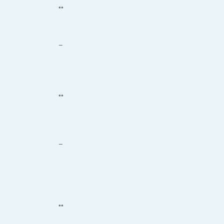
**
_
**
_
**