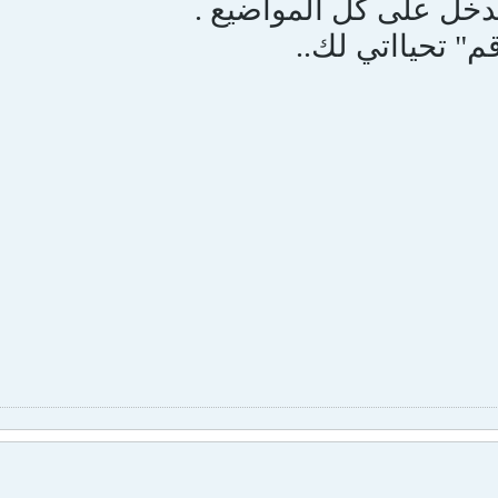
دخل على كل المواضيع .
م" تحيااتي لك..