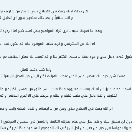
هل دخلت لانك رغبت في الاصلاح بيني و بين من لا ارغب ب
ام انك ستقرأ و بعد ذلك ستخرج بدون اى تعليق ؟
وهذا ما تعودنا عليه .. نرى قراء المواضيع يصل لعدد كبير اما الردود 
ام انك من المشرفين و تريد حذف الموضوع لانه قد يكون فيه اسا
فضول فهذا دليل على و جود صفة لا يحبها الكثير منا و قد تسبب لك بعض المتاعب مع 
واذا كنت دخلت للملل
فهذا شئ جيد انك تقضى على الملل عندك بالقراءة لكن اليس من الفضل ان تقرأ شئ م
 اسمك فهذا دليل ان ثقتك بنفسك مهزوزة و اذا قلت : انى واثق من نفسى لكن غير واث
تقترفه و هذا دليل على طيبة قلبك و نبلك و حرصك على الا تجرح احدهم او تسئ
ام انك رغبت فى الاصلاح بينى وبين من لا ارغبهم و هذه الصفة رائعة و جم
دون اى تعليق منك و هذا يدل على عدم نظرتك الثاقبة والتمعن فى مضمون الموضوع ( 
ة تقولها فى حق من تعب من اجل ان يكتب لك الموضوع لتستفيد و اذا لم يكن هذا الموض