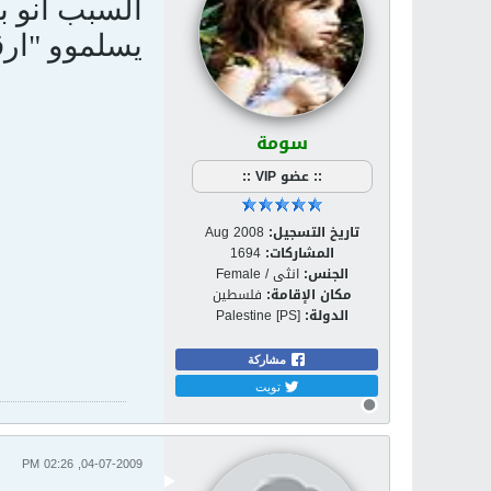
السبب انو ب
يسلموو "ارق
سومة
:: عضو VIP ::
تاريخ التسجيل:
Aug 2008
المشاركات:
1694
الجنس:
انثى / Female
مكان الإقامة:
فلسطين
الدولة:
Palestine [PS]
مشاركة
تويت
04-07-2009, 02:26 PM