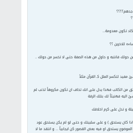
وجدهم؟؟؟؟
؟
تكاد تكون معدومة...
ءه للاخرين ؟؟
من حولك فانتبه و حاول من هذه الصفة حتى لا تخسر من حولك ..
فيد لتكسر الملل كـ القرآن مثلاً
ق من الكاتب فهذا يدل على انك تخاف ان تكون مكروهاً لذنب لم
 اليه فهنيئاً لك بتلك الرقة
يلة و تدل على كرم اخلاقك
اذا كان يستحق ) و على سلبيتك و حتى لو لم يكن يستحق عود
وع يستحق او فيه بعض القصور كن ايجابياً ... و انتقد ما لا