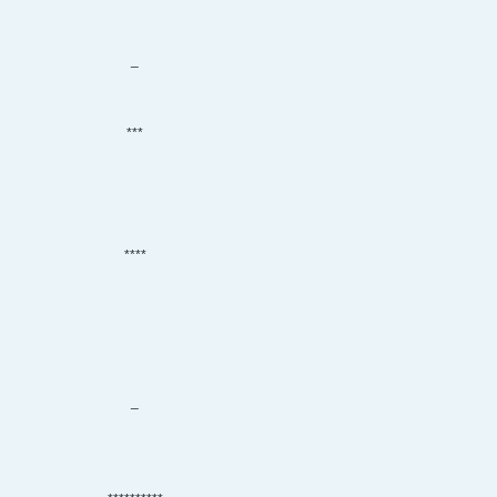
_
***
****
_