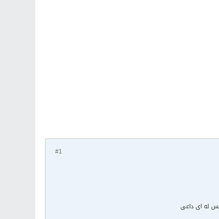
#1
يس له اى داعى