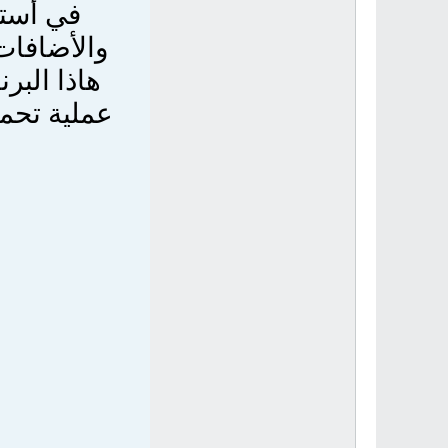
في أستع
والأضافات
هاذا البر
عملية تحم