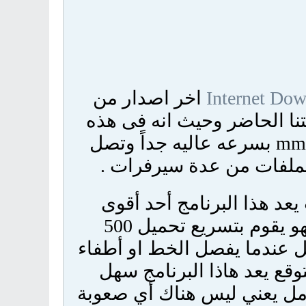
Internet Do
اخر اصدار من
نا الحاضر وحيث انه فى هذه
النسخه الجديدة يساعد فى التنزيل من بروتوكول mms بسرعه عاليه جداً وتصل
عد هذا البرنامج أحد أقوى
برامج تحميل من الأنترنت وان لم يكون أفضلها فهو يقوم بتسريع تحميل 500
ل عندما يفصل الخط او أطفاء
وقع يعد هاذا البرنامج سهل
كامل يعني ليس هناك أي صعوبة