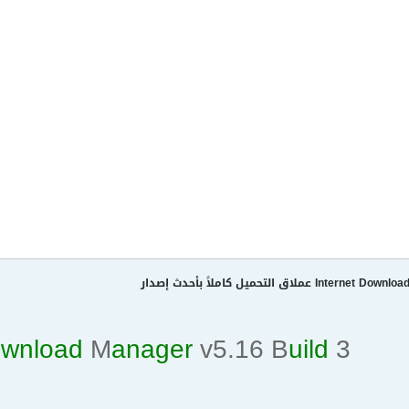
ملاق التحميل كاملاً بأحدث إصدار
ownload
M
anager
v5.16
B
uild
3