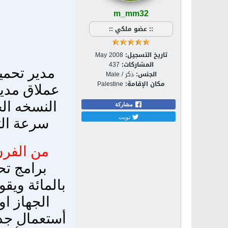
m_mm32
:: عضو ملكي ::
تاريخ التسجيل:
May 2008
المشاركات:
437
مدير تحمي
الجنس:
ذكر / Male
مكان الإقامة:
Palestine
عملاق مدير
مشاركة
تويت
سرعة التحميل 150 KB في الثانية يقوم بت
من الفر
بالمائة ويق
الجهاز او
أستعمال جدا