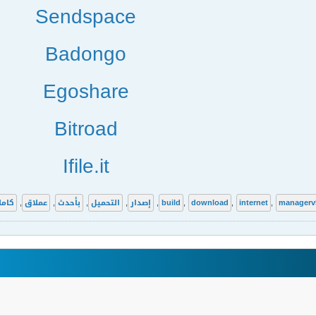
Sendspace
Badongo
Egoshare
Bitroad
Ifile.it
managerv
,
internet
,
download
,
build
,
إصدار
,
التحميل
,
بأحدث
,
عملاق
,
كاملا