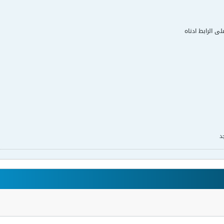
لى الرابط ادناه
د