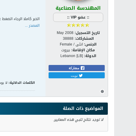
المهندسة الصناعية
:: عضو VIP ::
الخبر كاملا الرجاء الضغط ع
المصدر ...
تاريخ التسجيل:
May 2008
المشاركات:
38888
الجنس:
انثى / Female
مكان الإقامة:
بيروت
الدولة:
Lebanon [LB]
مشاركة
تويت
الكلمات الدلالية:
لا يوج
المواضيع ذات الصلة
لا توجد نتائج تلبي هذه المعايير.