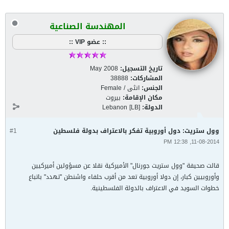
المهندسة الصناعية
:: عضو VIP ::
تاريخ التسجيل:
May 2008
المشاركات:
38888
الجنس:
انثى / Female
مكان الإقامة:
بيروت
الدولة:
Lebanon [LB]
وول ستريت: دول أوروبية تفكر بالاعتراف بدولة فلسطين
#1
11-08-2014, 12:38 PM
قالت صحيفة "وول ستريت جورنال" الأميركية نقلا عن مسؤولين أميركيين
وأوروبيين كبار، إن دولا أوروبية تعد من أقرب حلفاء واشنطن "تهدد" باتباع
خطوات السويد في الاعتراف بالدولة الفلسطينية.