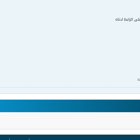
لى الرابط ادناه
د