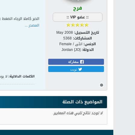
فرح
:: عضو VIP ::
الخبر كاملا الرجاء الضغط ع
المصدر ...
تاريخ التسجيل:
May 2008
المشاركات:
5368
الجنس:
انثى / Female
الدولة:
Jordan [JO]
مشاركة
تويت
الكلمات الدلالية:
لا يوج
المواضيع ذات الصلة
لا توجد نتائج تلبي هذه المعايير.