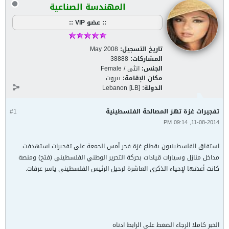
المهندسة الصناعية
:: عضو VIP ::
تاريخ التسجيل:
May 2008
المشاركات:
38888
الجنس:
انثى / Female
مكان الإقامة:
بيروت
الدولة:
Lebanon [LB]
تفجيرات غزة تهز المصالحة الفلسطينية
#1
11-08-2014, 09:14 PM
استفاق الفلسطينيون بقطاع غزة فجر أمس الجمعة على تفجيرات استهدفت
مداخل منازل وسيارات قيادات بحركة التحرير الوطني الفلسطيني (فتح) ومنصة
كانت أعدتها لإحياء الذكرى العاشرة لرحيل الرئيس الفلسطيني ياسر عرفات.
الخبر كاملا الرجاء الضغط على الرابط ادناه