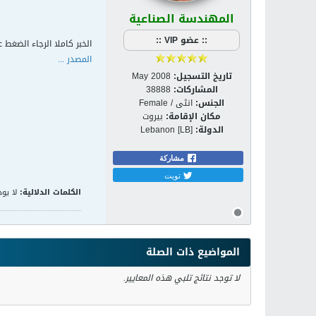
المهندسة الصناعية
:: عضو VIP ::
الخبر كاملا الرجاء الضغط ع
المصدر ...
تاريخ التسجيل:
May 2008
المشاركات:
38888
الجنس:
انثى / Female
مكان الإقامة:
بيروت
الدولة:
Lebanon [LB]
مشاركة
تويت
الكلمات الدلالية:
لا يوج
المواضيع ذات الصلة
لا توجد نتائج تلبي هذه المعايير.