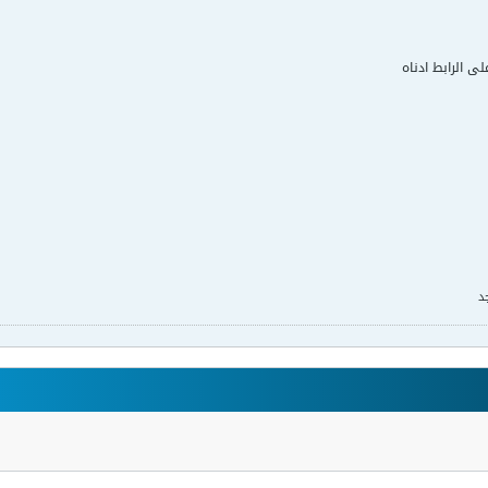
لى الرابط ادناه
د