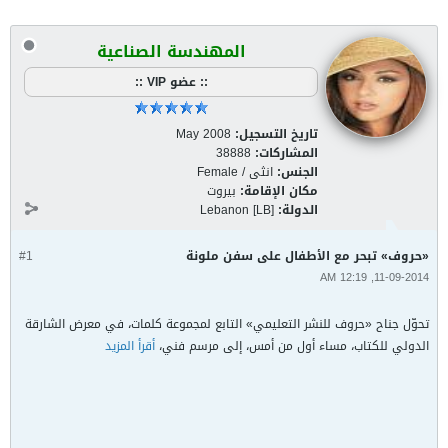
المهندسة الصناعية
:: عضو VIP ::
تاريخ التسجيل:
May 2008
المشاركات:
38888
الجنس:
انثى / Female
مكان الإقامة:
بيروت
الدولة:
Lebanon [LB]
«حروف» تبحر مع الأطفال على سفن ملونة
#1
11-09-2014, 12:19 AM
تحوّل جناح «حروف للنشر التعليمي» التابع لمجموعة كلمات، في معرض الشارقة
الدولي للكتاب، مساء أول من أمس، إلى مرسم فني،
أقرأ المزيد