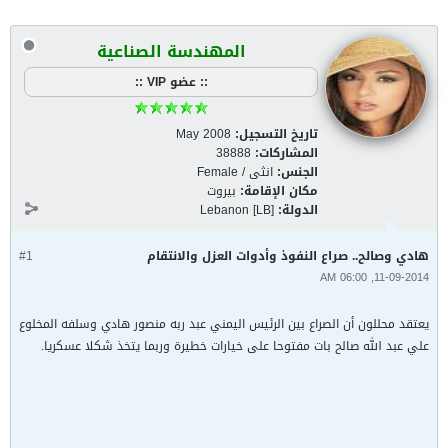
المهندسة الصناعية
:: عضو VIP ::
تاريخ التسجيل:
May 2008
المشاركات:
38888
الجنس:
انثى / Female
مكان الإقامة:
بيروت
الدولة:
Lebanon [LB]
هادي وصالح.. صراع النفوذ وأدوات العزل والانتقام
#1
11-09-2014, 06:00 AM
يعتقد محللون أن الصراع بين الرئيس اليمني عبد ربه منصور هادي وسلفه المخلوع
علي عبد الله صالح بات مفتوحا على خيارات خطيرة وربما يتخذ شكلا عسكريا.