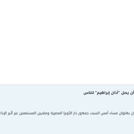
ن يصل "أذان إبراهيم" للناس
بهلوان مساء أمس السبت جمهور دار الأوبرا المصرية وملايين المستمعين عبر أثير الإذاعة 